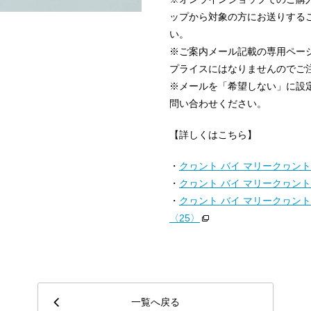
ップから対象の方にお送りする
い。
※ご案内メール記載の専用ペー
プライスにはなりませんのでご
※メールを「希望しない」に設
問い合わせください。
【詳しくはこちら】
・
クヮント バイ マリークヮント
・
クヮント バイ マリークヮント
・
クヮント バイ マリークヮント
〈
25
〉
一覧へ戻る