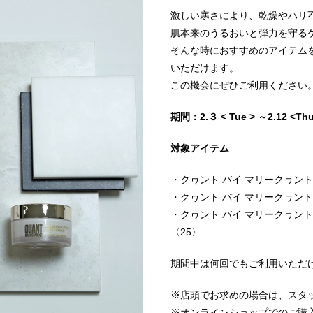
激しい寒さにより、乾燥やハリ
肌本来のうるおいと弾力を守る
そんな時におすすめのアイテム
いただけます。
この機会にぜひご利用ください
期間：
2.
３
< Tue >
～
2.12 <Th
対象アイテム
・クヮント バイ マリークヮント
・クヮント バイ マリークヮント
・クヮント バイ マリークヮント
〈
25
〉
期間中は何回でもご利用いただ
※店頭でお求めの場合は、スタ
※オンラインショップでのご購