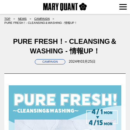
TOP
＞
NEWS
＞
CAMPAIGN
＞
PURE FRESH！- CLEANSING＆WASHING - 情報UP！
PURE FRESH！- CLEANSING＆
WASHING - 情報UP！
2024年03月25日
CAMPAIGN