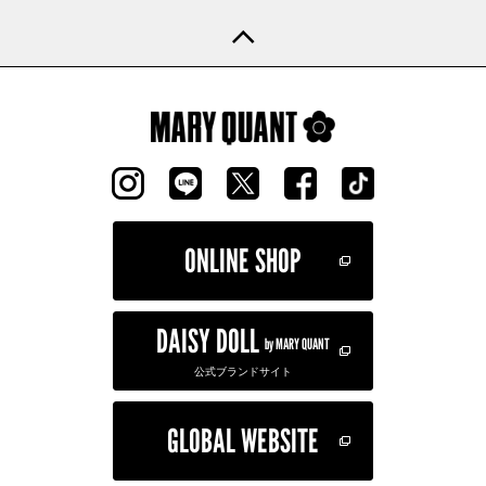
ONLINE SHOP
DAISY DOLL
by MARY QUANT
公式ブランドサイト
GLOBAL WEBSITE