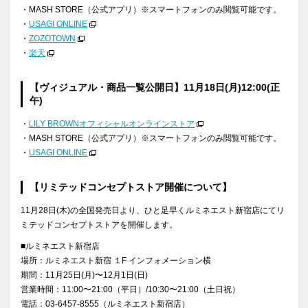
・MASH STORE（公式アプリ）※スマートフォンのみ閲覧可能です。
・
USAGI ONLINE
・
ZOZOTOWN
・
楽天
【ヴィジュアル・商品一覧公開日】11月18日(月)12:00(正
午)
・
LILY BROWNオフィシャルオンラインストア
・
MASH STORE
（公式アプリ）
※
スマートフォンのみ閲覧可能です。
・
USAGI ONLINE
【リミテッドコンセプトストア開催について】
11月
28
日
(
木
)
の全国発売日より、ひと足早くルミネエスト新宿店にてリ
ミテッドコンセプトストアを開催します。
■ルミネエスト新宿店
場所：ルミネエスト新宿 １F インフォメーション横
期間：11⽉25⽇(月)〜12⽉1⽇(日)
営業時間：11:00〜21:00（平⽇）/10:30〜21:00（⼟⽇祝）
電話：03-6457-8555（ルミネエスト新宿店）