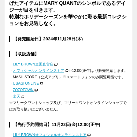
げたアイテムにMARY QUANTのシンボルであるデイ
ジーが目を引きます。
特別なホリデーシーズンを華やかに彩る最新コレクシ
ョンをお見逃しなく。
【発売開始日】
2024
年
11
月
28
日
(
木
)
【取扱店舗】
・
LILY BROWN全国直営店
・
オフィシャルオンラインストア
※12:00(正午)より販売開始します。
・
MASH STORE
（公式アプリ）
※
スマートフォンのみ閲覧可能です。
・
USAGI ONLINE
・
ZOZOTOWN
・
楽天
※マリークワントショップ及び、マリークワントオンラインショップで
はお取り扱いはございません。
【先行予約開始日】11月22日(金)12:00(正午)
・
LILY BROWNオフィシャルオンラインストア