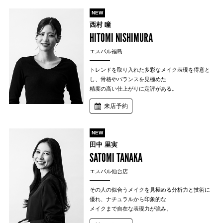
NEW
西村 瞳
HITOMI NISHIMURA
エスパル福島
トレンドを取り入れた多彩なメイク表現を得意と
し、骨格やバランスを見極めた
精度の高い仕上がりに定評がある。
来店予約
NEW
田中 里実
SATOMI TANAKA
エスパル仙台店
その人の似合うメイクを見極める分析力と技術に
優れ、ナチュラルから印象的な
メイクまで自在な表現力が強み。