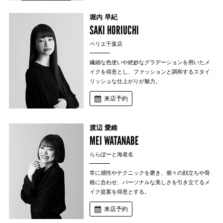
堀内 早紀
SAKI HORIUCHI
ペリエ千葉店
繊細な色使いや絶妙なグラデーションを用いたメ
イクを得意とし、ファッションと調和するスタイ
リッシュな仕上がりが魅力。
来店予約
渡辺 愛維
MEI WATANABE
ららぽーと海老名
常に感性やテクニックを磨き、個々の顔立ちや骨
格に合わせ、パーソナルな美しさを引き立てるメ
イク提案を得意とする。
来店予約