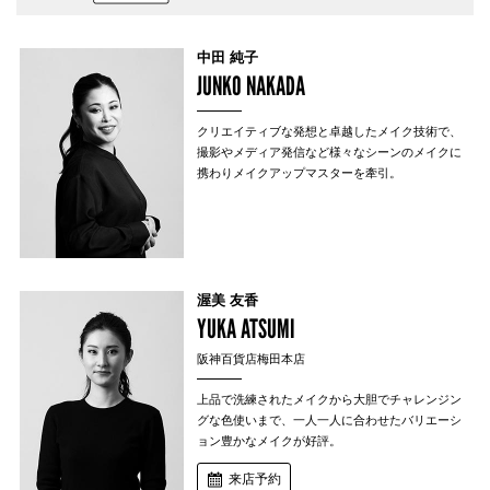
中田 純子
JUNKO NAKADA
クリエイティブな発想と卓越したメイク技術で、
撮影やメディア発信など様々なシーンのメイクに
携わりメイクアップマスターを牽引。
渥美 友香
YUKA ATSUMI
阪神百貨店梅田本店
上品で洗練されたメイクから大胆でチャレンジン
グな色使いまで、一人一人に合わせたバリエーシ
ョン豊かなメイクが好評。
来店予約