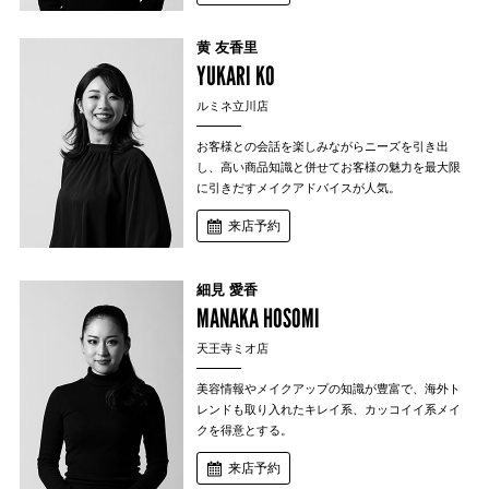
黄 友香里
YUKARI KO
ルミネ立川店
お客様との会話を楽しみながらニーズを引き出
し、高い商品知識と併せてお客様の魅力を最大限
に引きだすメイクアドバイスが人気。
来店予約
細見 愛香
MANAKA HOSOMI
天王寺ミオ店
美容情報やメイクアップの知識が豊富で、海外ト
レンドも取り入れたキレイ系、
カッコイイ系メイ
クを得意とする。
来店予約