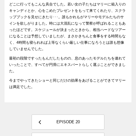
どこに行ってもこんな具合でした。若い女の子たちはマリーに箱入りの
キャンディとか、心をこめたプレゼントをもって来てくれたり、スクラ
ップブックを見せにきたり･･･。誰もかれもがマリーやモデルたちのサ
インを欲しがりました。時には大混乱になって警察が呼ばれることもあ
ったほどです。スケジュールが決まったときから、相当ハードなツアー
になることは予想していましたが、まさかきちんと食事をする時間もな
く、4時間も寝られれば上等なくらい厳しい仕事になろうとは誰も想像
していませんでした。
最初の段階ですったもんだしたものの、息のあったモデルたちを連れて
いったことで、すべてが円滑にエキスパートらしく運ぶことができまし
た。
今までやってきたショーと同じだけの効果をあげることができてマリー
は満足でした。
EPISODE 20