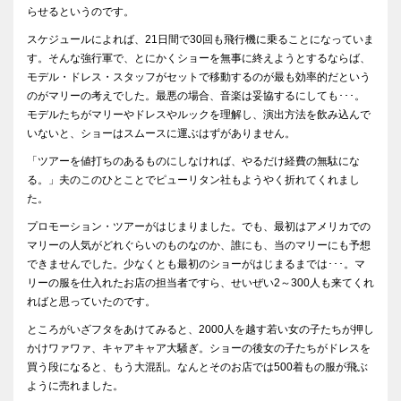
らせるというのです。
スケジュールによれば、21日間で30回も飛行機に乗ることになっていま
す。そんな強行軍で、とにかくショーを無事に終えようとするならば、
モデル・ドレス・スタッフがセットで移動するのが最も効率的だという
のがマリーの考えでした。最悪の場合、音楽は妥協するにしても･･･。
モデルたちがマリーやドレスやルックを理解し、演出方法を飲み込んで
いないと、ショーはスムースに運ぶはずがありません。
「ツアーを値打ちのあるものにしなければ、やるだけ経費の無駄にな
る。」夫のこのひとことでピューリタン社もようやく折れてくれまし
た。
プロモーション・ツアーがはじまりました。でも、最初はアメリカでの
マリーの人気がどれぐらいのものなのか、誰にも、当のマリーにも予想
できませんでした。少なくとも最初のショーがはじまるまでは･･･。マ
リーの服を仕入れたお店の担当者ですら、せいぜい2～300人も来てくれ
ればと思っていたのです。
ところがいざフタをあけてみると、2000人を越す若い女の子たちが押し
かけワァワァ、キャアキャア大騒ぎ。ショーの後女の子たちがドレスを
買う段になると、もう大混乱。なんとそのお店では500着もの服が飛ぶ
ように売れました。