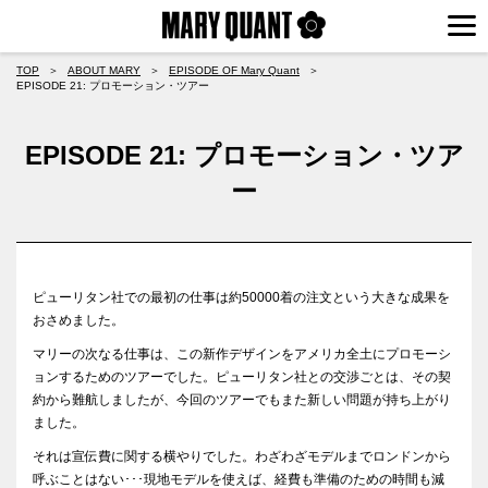
TOP
＞
ABOUT MARY
＞
EPISODE OF Mary Quant
＞
EPISODE 21: プロモーション・ツアー
EPISODE 21: プロモーション・ツア
ー
ピューリタン社での最初の仕事は約50000着の注文という大きな成果を
おさめました。
マリーの次なる仕事は、この新作デザインをアメリカ全土にプロモーシ
ョンするためのツアーでした。ピューリタン社との交渉ごとは、その契
約から難航しましたが、今回のツアーでもまた新しい問題が持ち上がり
ました。
それは宣伝費に関する横やりでした。わざわざモデルまでロンドンから
呼ぶことはない･･･現地モデルを使えば、経費も準備のための時間も減